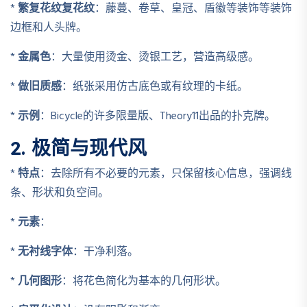
*
繁复花纹复花纹
：藤蔓、卷草、皇冠、盾徽等装饰等装饰
边框和人头牌。
*
金属色
：大量使用烫金、烫银工艺，营造高级感。
*
做旧质感
：纸张采用仿古底色或有纹理的卡纸。
*
示例
：Bicycle的许多限量版、Theory11出品的扑克牌。
2. 极简与现代风
*
特点
：去除所有不必要的元素，只保留核心信息，强调线
条、形状和负空间。
*
元素
：
*
无衬线字体
：干净利落。
*
几何图形
：将花色简化为基本的几何形状。