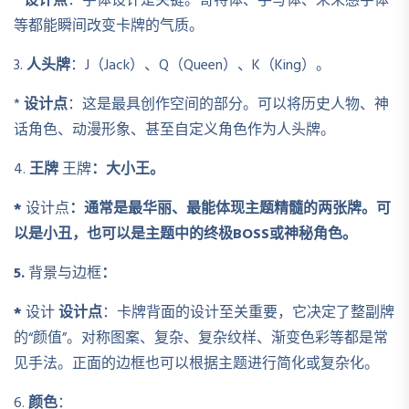
*
设计点
：字体设计是关键。哥特体、手写体、未来感字体
等都能瞬间改变卡牌的气质。
3.
人头牌
：J（Jack）、Q（Queen）、K（King）。
*
设计点
：这是最具创作空间的部分。可以将历史人物、神
话角色、动漫形象、甚至自定义角色作为人头牌。
4.
王牌
王牌
：大小王。
*
设计点
：通常是最华丽、最能体现主题精髓的两张牌。可
以是小丑，也可以是主题中的终极BOSS或神秘角色。
5.
背景与边框
：
*
设计
设计点
：卡牌背面的设计至关重要，它决定了整副牌
的“颜值”。对称图案、复杂、复杂纹样、渐变色彩等都是常
见手法。正面的边框也可以根据主题进行简化或复杂化。
6.
颜色
：