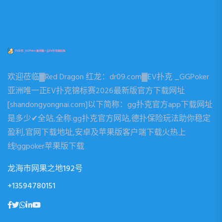
欢迎莅临▓Red Dragon 红龙：dr09.com▓EV扑克 _GGPoker
亚洲唯一正EV扑克锦标赛2026最新版官方下载网址
[shandongyongnai.com]以下简称：gg扑克官方app下载网址
是多少✔全站,全称:gg扑克官方网站,德扑保险玩法助你稳定
盈利,官网下载地址,安卓及苹果版客户端下载火热上
线!ggpoker苹果版下载
龙海市网果之地192号
+13594780151