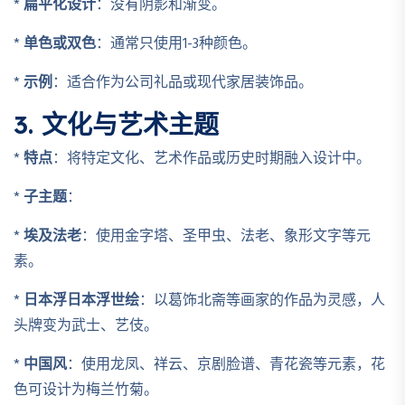
*
扁平化设计
：没有阴影和渐变。
*
单色或双色
：通常只使用1-3种颜色。
*
示例
：适合作为公司礼品或现代家居装饰品。
3. 文化与艺术主题
*
特点
：将特定文化、艺术作品或历史时期融入设计中。
*
子主题
：
*
埃及法老
：使用金字塔、圣甲虫、法老、象形文字等元
素。
*
日本浮日本浮世绘
：以葛饰北斋等画家的作品为灵感，人
头牌变为武士、艺伎。
*
中国风
：使用龙凤、祥云、京剧脸谱、青花瓷等元素，花
色可设计为梅兰竹菊。