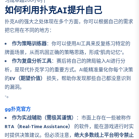
习成本超200小时 |
如何利用扑克AI提升自己
扑克AI的强大之处体现在多个方面，你可以根据自己的需求
把它用在不同的地方：
作为策略训练器
：你可以使用AI工具来反复练习特定的
牌面场景，从而巩固正确的策略思路，形成“肌肉记忆”。
作为复盘分析工具
：赛后将自己的牌局输入AI进行分
析，是现代扑克学习的重要方式。AI能精准量化你每个决策
的
EV（期望价值）
损失，帮助你发现那些自己都没意识到
的漏洞。
-。
gg扑克官方
作为实战辅助（需极其谨慎）
：市面上存在一些被称作
RTA（Real-Time Assistance）
的软件，能在游戏进行时实
时提供决策建议。但必须注意，
绝大多数线上平台明令禁止