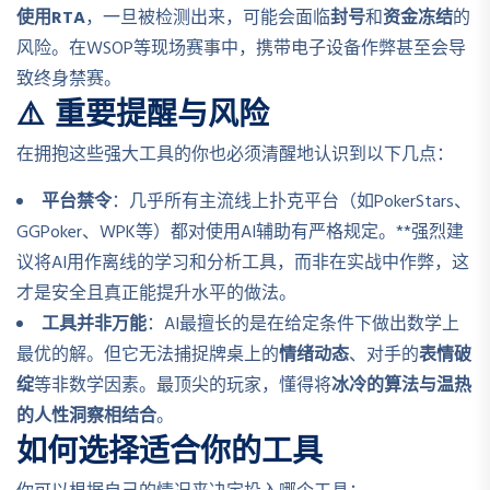
使用RTA
，一旦被检测出来，可能会面临
封号
和
资金冻结
的
风险。在WSOP等现场赛事中，携带电子设备作弊甚至会导
致终身禁赛。
⚠️ 重要提醒与风险
在拥抱这些强大工具的你也必须清醒地认识到以下几点：
平台禁令
：几乎所有主流线上扑克平台（如PokerStars、
GGPoker、WPK等）都对使用AI辅助有严格规定。**强烈建
议将AI用作离线的学习和分析工具，而非在实战中作弊，这
才是安全且真正能提升水平的做法。
工具并非万能
：AI最擅长的是在给定条件下做出数学上
最优的解。但它无法捕捉牌桌上的
情绪动态
、对手的
表情破
绽
等非数学因素。最顶尖的玩家，懂得将
冰冷的算法与温热
的人性洞察相结合
。
如何选择适合你的工具