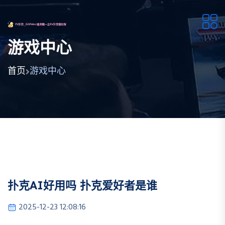
游戏中心
首页
游戏中心
扑克AI好用吗 扑克爱好者是谁
2025-12-23 12:08:16