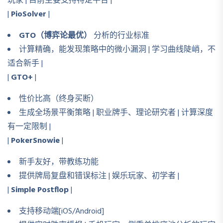
玩家 | 目前主要支持特定平台 |
|
PioSolver
|
GTO（博弈论最优）
分析的行业标准
计算精确，能发现策略中的微小漏洞 | 学习曲线陡峭，不
适合新手 |
|
GTO+
|
性价比高（终身买断）
生成全场景平衡策略 | 职业牌手、理论研究者 | 计算深度
有一定限制 |
|
PokerSnowie
|
新手友好，带教练功能
提供牌局复盘和错误标注 | 娱乐玩家、初学者 |
|
Simple Postflop
|
支持移动端[iOS/Android]