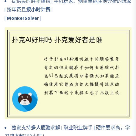
提供实时胜率播报 | 手机玩家、侧重单挑底池分析的玩家
| 按年费且
按小时计费
|
|
MonkerSolver
|
独家支持
多人底池
求解 | 职业职业牌手 | 硬件要求高，学