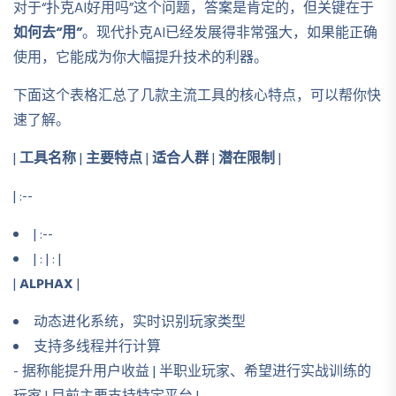
对于“扑克AI好用吗”这个问题，答案是肯定的，但关键在于
如何去“用”
。现代扑克AI已经发展得非常强大，如果能正确
使用，它能成为你大幅提升技术的利器。
下面这个表格汇总了几款主流工具的核心特点，可以帮你快
速了解。
|
工具名称
|
主要特点
|
适合人群
|
潜在限制
|
| :--
| :--
| : | : |
|
ALPHAX
|
动态进化系统，实时识别玩家类型
支持多线程并行计算
- 据称能提升用户收益 | 半职业玩家、希望进行实战训练的