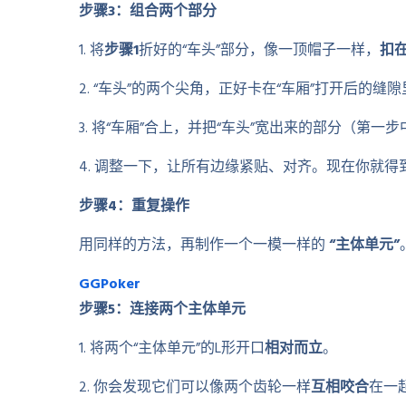
步骤3：组合两个部分
1. 将
步骤1
折好的“车头”部分，像一顶帽子一样，
扣
2. “车头”的两个尖角，正好卡在“车厢”打开后的缝
3. 将“车厢”合上，并把“车头”宽出来的部分（第一
4. 调整一下，让所有边缘紧贴、对齐。现在你就
步骤4：重复操作
用同样的方法，再制作一个一模一样的
“主体单元”
GGPoker
步骤5：连接两个主体单元
1. 将两个“主体单元”的L形开口
相对而立
。
2. 你会发现它们可以像两个齿轮一样
互相咬合
在一