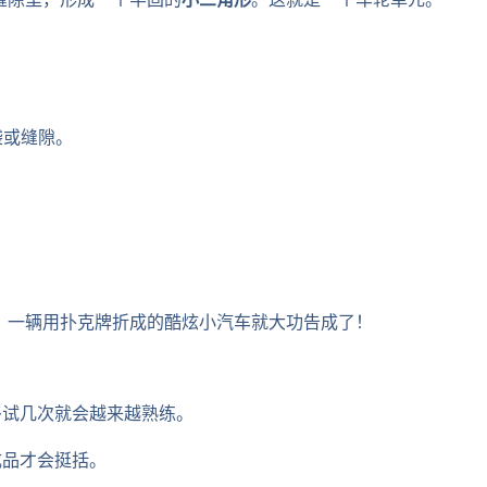
的缝隙里，形成一个牢固的
小三角形
。这就是一个车轮单元。
袋或缝隙。
。
。一辆用扑克牌折成的酷炫小汽车就大功告成了！
多试几次就会越来越熟练。
成品才会挺括。