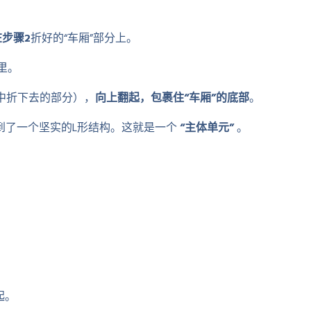
在步骤2
折好的“车厢”部分上。
隙里。
步中折下去的部分），
向上翻起，包裹住“车厢”的底部
。
得到了一个坚实的L形结构。这就是一个
“主体单元”
。
。
起。