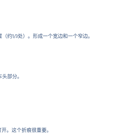
（约1/3处）。形成一个宽边和一个窄边。
车头部分。
打开。这个折痕很重要。