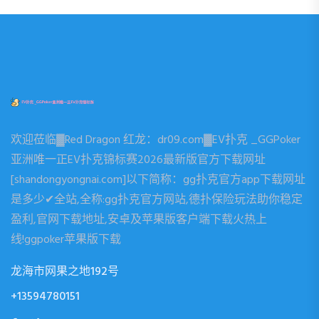
欢迎莅临▓Red Dragon 红龙：dr09.com▓EV扑克 _GGPoker
亚洲唯一正EV扑克锦标赛2026最新版官方下载网址
[shandongyongnai.com]以下简称：gg扑克官方app下载网址
是多少✔全站,全称:gg扑克官方网站,德扑保险玩法助你稳定
盈利,官网下载地址,安卓及苹果版客户端下载火热上
线!ggpoker苹果版下载
龙海市网果之地192号
+13594780151