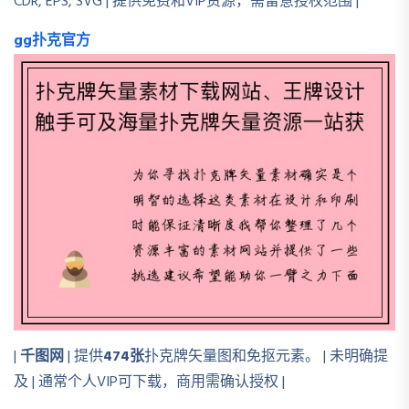
CDR, EPS, SVG | 提供免费和VIP资源，需留意授权范围 |
gg扑克官方
|
千图网
| 提供
474张
扑克牌矢量图和免抠元素。 | 未明确提
及 | 通常个人VIP可下载，商用需确认授权 |