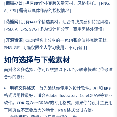
|
熊猫办公
| 拥有
391个
扑克牌矢量素材，风格多样。 | PNG,
AI, EPS | 需确认具体作品的授权情况 |
|
花瓣网
| 拥有
1413个
精选素材，适合寻找灵感和特定风格。
| PSD, AI, EPS, SVG | 多为设计师分享，商用需格外谨慎 |
|
开源资源
| CSDN博客上分享的一套
54张
高清扑克牌素材。 |
PNG, GIF | 明确
仅限个人学习使用
，不可商用 |
如何选择与下载素材
面对这么多选择，你可以根据以下几个步骤来快速定位最适
合你的素材：
明确文件格式
：首先确认你使用的设计软件。
AI
和
EPS
格式通用性最好，适合Adobe Illustrator、CorelDRAW等专业
软件。
CDR
是CorelDRAW的专用格式。如果你的设计主要用
于网页或不需要放大的场合，
PNG
格式也很方便。