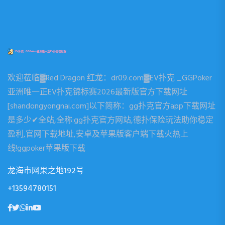
欢迎莅临▓Red Dragon 红龙：dr09.com▓EV扑克 _GGPoker
亚洲唯一正EV扑克锦标赛2026最新版官方下载网址
[shandongyongnai.com]以下简称：gg扑克官方app下载网址
是多少✔全站,全称:gg扑克官方网站,德扑保险玩法助你稳定
盈利,官网下载地址,安卓及苹果版客户端下载火热上
线!ggpoker苹果版下载
龙海市网果之地192号
+13594780151