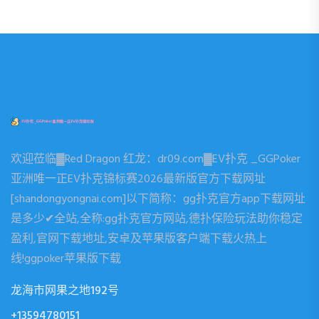
欢迎莅临▓Red Dragon 红龙：dr09.com▓EV扑克 _GGPoker
亚洲唯一正EV扑克锦标赛2026最新版官方下载网址
[shandongyongnai.com]以下简称：gg扑克官方app下载网址
是多少✔全站,全称:gg扑克官方网站,德扑保险玩法助你稳定
盈利,官网下载地址,安卓及苹果版客户端下载火热上
线!ggpoker苹果版下载
龙海市网果之地192号
+13594780151