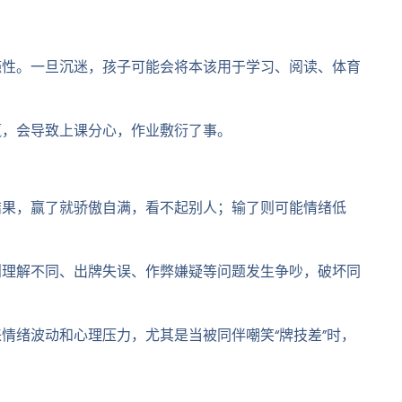
瘾性。一旦沉迷，孩子可能会将本该用于学习、阅读、体育
赢，会导致上课分心，作业敷衍了事。
结果，赢了就骄傲自满，看不起别人；输了则可能情绪低
则理解不同、出牌失误、作弊嫌疑等问题发生争吵，破坏同
情绪波动和心理压力，尤其是当被同伴嘲笑“牌技差”时，