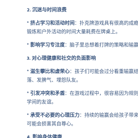
2. 沉迷与时间浪费
*
挤占学习和活动时间
：扑克牌游戏具有很高的成
锻炼和户外活动的时间大量耗费在牌桌上。
*
影响学习专注度
：脑子里总想着打牌的策略和输
3. 对心理健康和社交的负面影响
*
滋生攀比和虚荣心
：孩子们可能会过分看重输赢
落、发脾气、埋怨队友。
*
引发冲突和矛盾
：在游戏过程中，很容易因为规
学间的友谊。
*
承受不必要的心理压力
：持续的输赢会给孩子带来
可能会损害其自尊心。
4. 影响身体健康