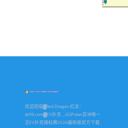
欢迎莅临▓Red Dragon 红龙：
dr09.com▓EV扑克 _GGPoker亚洲唯一
正EV扑克锦标赛2026最新版官方下载