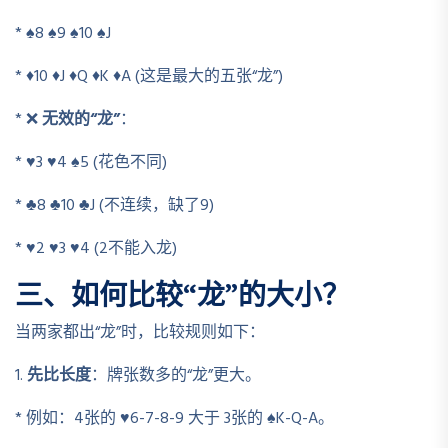
* ♠8 ♠9 ♠10 ♠J
* ♦10 ♦J ♦Q ♦K ♦A (这是最大的五张“龙”)
* ❌
无效的“龙”
：
* ♥3 ♥4 ♠5 (花色不同)
* ♣8 ♣10 ♣J (不连续，缺了9)
* ♥2 ♥3 ♥4 (2不能入龙)
三、如何比较“龙”的大小？
当两家都出“龙”时，比较规则如下：
1.
先比长度
：牌张数多的“龙”更大。
* 例如：4张的 ♥6-7-8-9 大于 3张的 ♠K-Q-A。