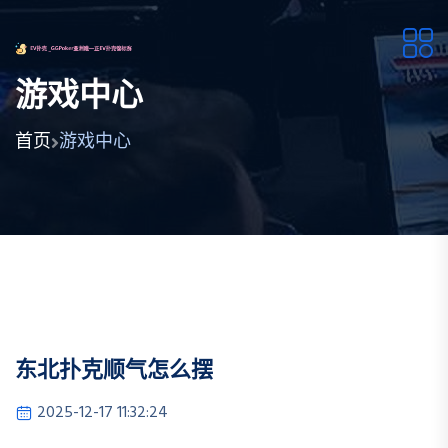
游戏中心
首页
游戏中心
东北扑克顺气怎么摆
2025-12-17 11:32:24