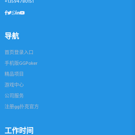
+13594780151
导航
首页登录入口
手机版GGPoker
精品项目
游戏中心
公司服务
注册gg扑克官方
工作时间