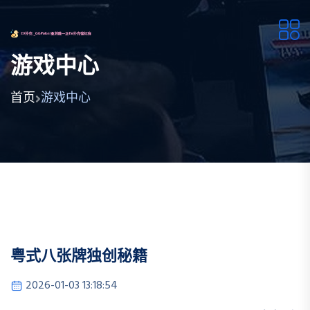
游戏中心
首页
游戏中心
粤式八张牌独创秘籍
2026-01-03 13:18:54